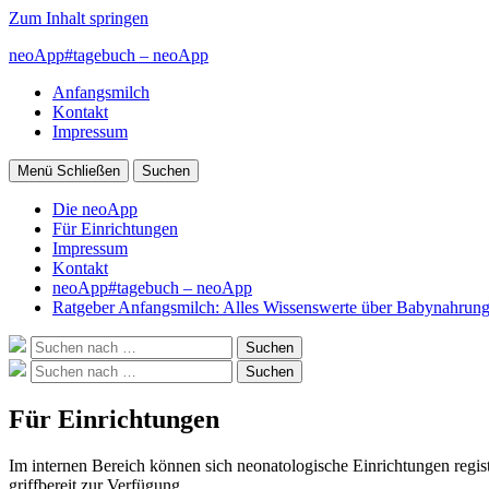
Zum Inhalt springen
neoApp#tagebuch – neoApp
Anfangsmilch
Kontakt
Impressum
Menü
Schließen
Suchen
Die neoApp
Für Einrichtungen
Impressum
Kontakt
neoApp#tagebuch – neoApp
Ratgeber Anfangsmilch: Alles Wissenswerte über Babynahrung
Suche
Suchen
nach:
Suche
Suchen
nach:
Für Einrichtungen
Im internen Bereich können sich neonatologische Einrichtungen regis
griffbereit zur Verfügung.